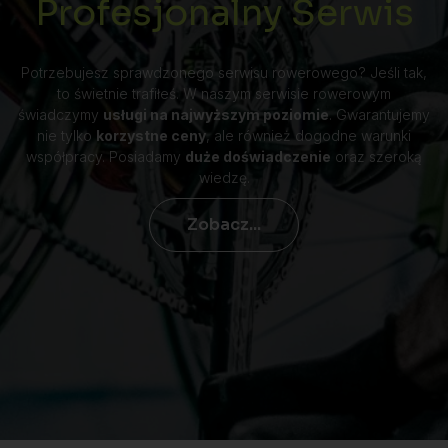
Profesjonalny Serwis
Potrzebujesz sprawdzonego serwisu rowerowego? Jeśli tak,
to świetnie trafiłeś. W naszym serwisie rowerowym
świadczymy
usługi na najwyższym poziomie
. Gwarantujemy
nie tylko
korzystne ceny
, ale również dogodne warunki
współpracy. Posiadamy
duże doświadczenie
oraz szeroką
wiedzę.
Zobacz...