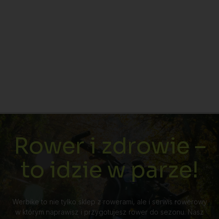
Rower i zdrowie –
to idzie w parze!
Werbike to nie tylko sklep z rowerami, ale i serwis rowerowy
w którym naprawisz i przygotujesz rower do sezonu. Nasz