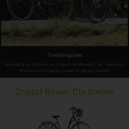
Trekkingowe
Sprawdzą się zarówno na drogach asfaltowych, jak i ziemnych.
Wysoki komfort jazdy, nawet na długich trasach
Znajdź Rower Dla Siebie