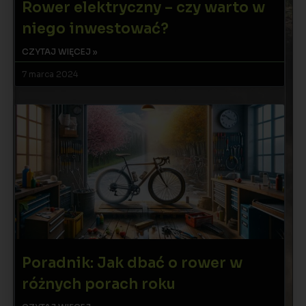
Rower elektryczny – czy warto w
niego inwestować?
CZYTAJ WIĘCEJ »
7 marca 2024
Poradnik: Jak dbać o rower w
różnych porach roku