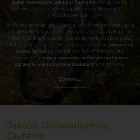
sklep rowerowy w Luboniu i Poznaniu
oferuje rowery
damskie, męskie, dziecięce, elektryczne, akcesoria oraz
części rowerowe.
W Werbike pracują ludzie z pasją, którzy rowerami zajmują się
od wielu lat – możesz mieć pewność, że Twój rower trafił w
dobre ręce. Dopiero zaczynasz swoją rowerową przygodę?
Chętnie podzielimy się z Tobą doświadczeniem i
pomożemy
dobrać sprzęt
odpowiedni do Twoich potrzeb. Jeśli
interesuje Cię
serwis rowerowy w którym zostaniesz
sprawnie i sympatycznie obsłużony
– zapraszamy!
Zobacz...
Jakość, Doświadczenie,
Zaufanie