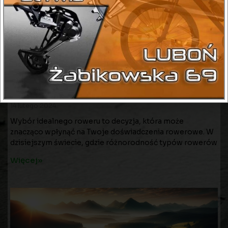
Rower miejski, górski czy szosowy – który
wybrać?
14 lutego 2024
Wybór idealnego roweru to decyzja, która może
znacząco wpłynąć na Twoje doświadczenia rowerowe. W
dzisiejszym świecie, gdzie różnorodność typów rowerów
Więcej»