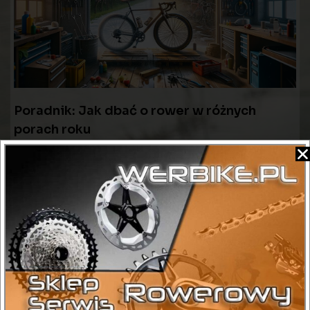
Poradnik: Jak dbać o rower w różnych
porach roku
22 lutego 2024
Zachowanie roweru w doskonałym stanie przez cały rok
wymaga regularnej uwagi i dostosowania konserwacji do
zmieniających się warunków pogodowych. Każda
Więcej»