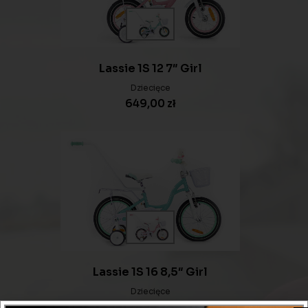
Lassie 1S 12 7″ Girl
Dziecięce
649,00
zł
Lassie 1S 16 8,5″ Girl
Dziecięce
699,00
zł