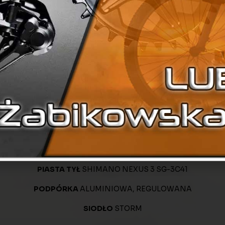
KORBA
ALUMINIOWA 38T/170 mm
ŁANCUCH
KMC C-410
BRĘCZ
STORM ALUMINIOWA, DWUKOMOROWA, WZMACNIA
OPONA
CST, OTIS 700X40C
OSŁONA ŁAŃCUCHA
STORM
E
PRZÓD
SMART Z SENSOREM ZMIERZCHU 20 LUX +TYŁ SMAR
PEDAŁY
PF-830A
PIASTA PRZÓD
SHIMANO DYNAMO NEXUS DH – C3000
PIASTA TYŁ
SHIMANO NEXUS 3 SG-3C41
PODPÓRKA
ALUMINIOWA, REGULOWANA
SIODŁO
STORM