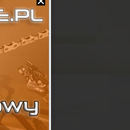
a
ma 17"
,
Trekkingowe