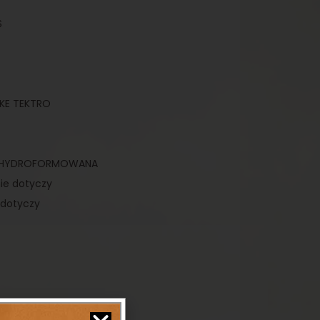
S
KE TEKTRO
O
01 HYDROFORMOWANA
ie dotyczy
 dotyczy