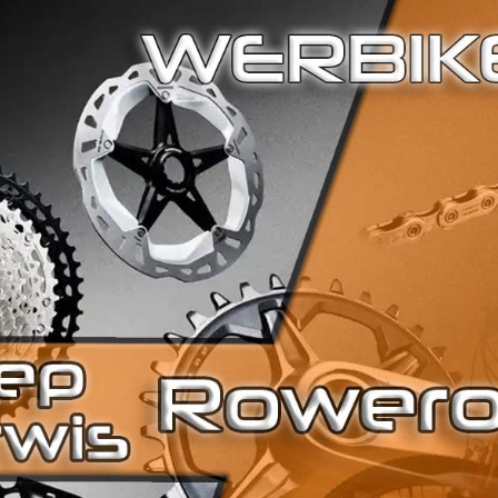
Dodaj do koszyk
Kategorie
Damskie
,
Ra
Sprawdź dostępność:
+ 48 575 198 021
DANE TECHNICZNE
CHWYTY
HERRMANS
KASETA WOLNOBIEG
nie dotyczy
KIEROWNICA
STORM ALUMINIOWA 620 MM