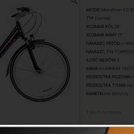
MODEL
Marathon 3.0 3
TYP
Damski
ROZMIAR
KÓŁ
28″
ROZMIAR
RAMY
17″
HAMULEC
PRZÓD
V-BRA
HAMULEC TYŁ
TORPED
ILOŚĆ BIEGÓW
3
RAMA
ALUMINIUM T61
PRZERZUTKA PRZEDNIA
n
PRZERZUTKA TYLNIA
nie
MANETKI
nie dotyczy
Tylko 5 na stanie.
1899,00
zł