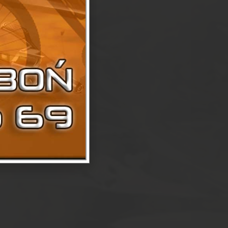
NA
T BATERYJNE