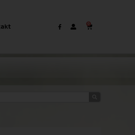
0
akt