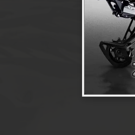
O
OŚWIETLENI