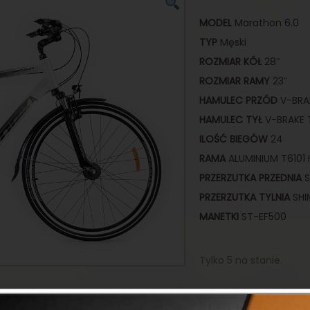
MODEL
Marathon 6.0
TYP
Męski
ROZMIAR
KÓŁ
28″
ROZMIAR
RAMY
23″
HAMULEC
PRZÓD
V-BRA
HAMULEC TYŁ
V-BRAKE 
ILOŚĆ BIEGÓW
24
RAMA
ALUMINIUM T61
PRZERZUTKA PRZEDNIA
S
PRZERZUTKA TYLNIA
SHI
MANETKI
ST-EF500
Tylko 5 na stanie.
2599,00
zł