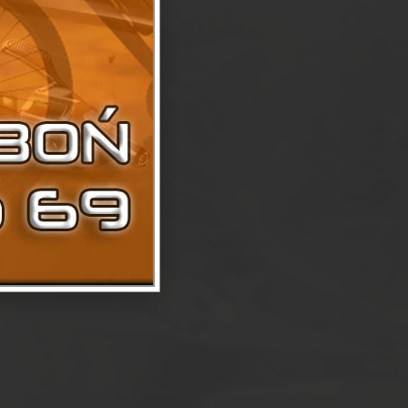
NA
T BATERYJNE