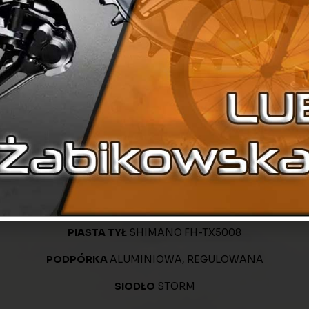
KORBA
SHIMANO TY301(48x38x28)
ŁANCUCH
KMC Z8
BRĘCZ
STORM ALUMINIOWA, DWUKOMOROWA, WZMACNIA
OPONA
CST OTIS 700X40C REFLEX
OSŁONA ŁAŃCUCHA
HESLING
E
PRZÓD SMART Z SENSOREM ZMIERZCHU 20 LUX +TYŁ SMAR
PEDAŁY
PF-830A
PIASTA PRZÓD
SHIMANO DYNAMO NEXUS DH – C3000
PIASTA TYŁ
SHIMANO FH-TX5008
PODPÓRKA
ALUMINIOWA, REGULOWANA
SIODŁO
STORM