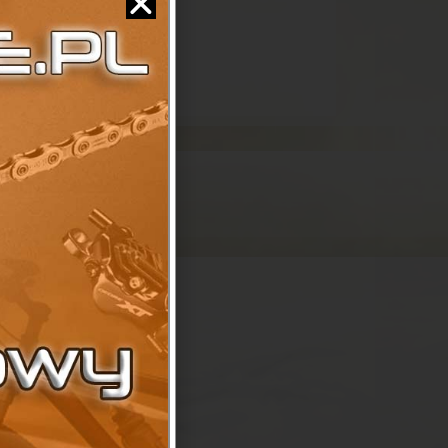
a
kingowe
-30)