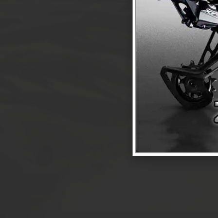
O
OŚWIETLENI