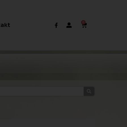
0
akt