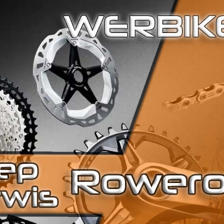
Dodaj do koszyk
Kategorie
Męskie
,
Trek
Sprawdź dostępność:
+ 48 575 198 021
DANE TECHNICZNE
CHWYTY
HERRMANS
ETA WOLNOBIEG
KASETA SHIMANO CS- HG31 8 RZĘDOWA(11
KIEROWNICA
STORM ALUMINIOWA 640 MM