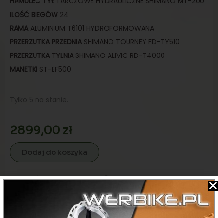
HAMULEC TYŁ
TARCZOWE HYDRAULICZNE SHIMANO MT-200
ILOŚĆ BIEGÓW
24
RAMA
ALUMINIUM T6101 HYDROFORMOWANA
PRZERZUTKA PRZEDNIA
SHIMANO TOURNEY FD-TY510
PRZERZUTKA TYLNIA
SHIMANO ALIVIO RD-T4000
MANETKI
ST-EF500
Tylko 5 na stanie.
2899,00
zł
Dodaj do koszyka
Kategorie
Damskie
,
Rama 19"
,
Trekkingowe