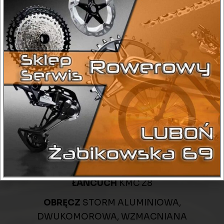
Sprawdź dostępność:
+ 48 575 198 021
DANE TECHNICZNE
CHWYTY
HERRMANS
KASETA WOLNOBIEG
KASETA SHIMANO CS-
HG31 8 RZĘDOWA(11-30)
KIEROWNICA
STORM ALUMINIOWA 640 MM
KORBA
SHIMANO TY301(48x38x28)
ŁANCUCH
KMC Z8
OBRĘCZ
STORM ALUMINIOWA,
DWUKOMOROWA, WZMACNIANA