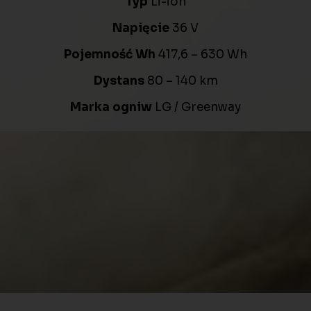
Typ
Li-ion
Napięcie
36 V
Pojemność Wh
417,6 – 630 Wh
Dystans
80 – 140 km
Marka ogniw
LG / Greenway