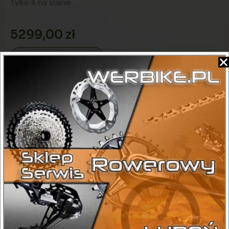
Tylko 4 na stanie.
5299,00
zł
Dodaj do koszyka
Kategorie
Elektryczne
,
Składaki
Sprawdź dostępność:
+ 48 575 198 021
DANE TECHNICZNE ROWERU
Maks. obciążenie
125 kg