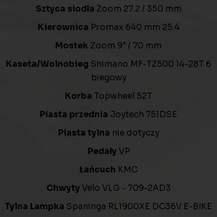
Sztyca siodła
Zoom 27.2 / 350 mm
Kierownica
Promax 640 mm 25.4
Mostek
Zoom 9° / 70 mm
Kaseta/Wolnobieg
Shimano MF-TZ500 14-28T 6
biegowy
Korba
Topwheel 52T
Piasta przednia
Joytech 751DSE
Piasta tylna
nie dotyczy
Pedały
VP
Łańcuch
KMC
Chwyty
Velo VLG－709-2AD3
Tylna Lampka
Spaninga RL1900XE DC36V E-BIKE