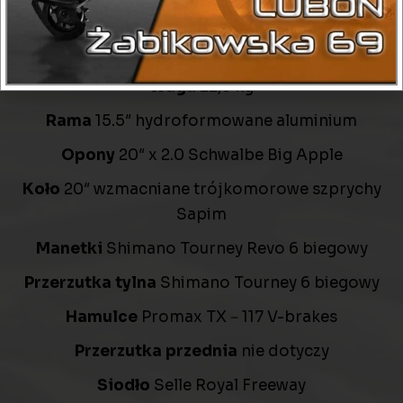
Suport
Feimin FP-B917－9H
Widelec
RST CARVE－P－20 skok 50 mmx
Waga
22,5 kg
Rama
15.5″ hydroformowane aluminium
Opony
20″ x 2.0 Schwalbe Big Apple
Koło
20″ wzmacniane trójkomorowe szprychy
Sapim
Manetki
Shimano Tourney Revo 6 biegowy
Przerzutka tylna
Shimano Tourney 6 biegowy
Hamulce
Promax TX－117 V-brakes
Przerzutka przednia
nie dotyczy
Siodło
Selle Royal Freeway