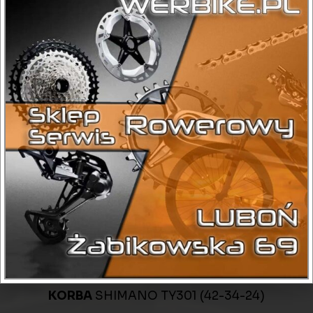
Kategorie
Górskie
,
Męskie
,
Rama 19"
Sprawdź dostępność:
+ 48 575 198 021
DANE TECHNICZNE
CHWYTY
HERRMANS
KASETA WOLNOBIEG
KASETA SHIMANO HG31 8
RZĘDOWA (11-34T)
KIEROWNICA
STORM ALUMINIOWA 720 MM
KORBA
SHIMANO TY301 (42-34-24)