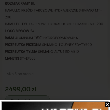
ROZMIAR
RAMY
19
„
HAMULEC
PRZÓD
TARCZOWE HYDRAULICZNE SHIMANO MT-
200
HAMULEC TYŁ
TARCZOWE HYDRAULICZNE SHIMANO MT-200
ILOŚĆ BIEGÓW
24
RAMA
ALUMINIUM T6101 HYDROFORMOWANA
PRZERZUTKA PRZEDNIA
SHIMANO TOURNEY FD-TY500
PRZERZUTKA TYLNIA
SHIMANO ALTUS RD M310
MANETKI
ST-EF505
Tylko 5 na stanie.
2499,00
zł
Dodaj do koszyka