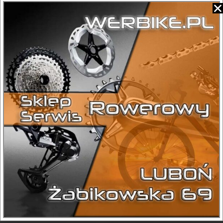
Dodaj do koszyka
Kategorie
Damskie
,
Górskie
,
Rama 18"
Sprawdź dostępność:
+ 48 575 198 021
DANE TECHNICZNE
CHWYTY
HERRMANS
KASETA WOLNOBIEG
WOLNOBIEG SHIMANO
MF-TZ500 7 RZĘDOWY(14-34T)