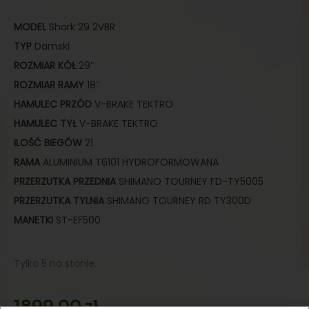
MODEL
Shark 29 2VBR
TYP
Damski
ROZMIAR
KÓŁ
29″
ROZMIAR
RAMY
18″
HAMULEC
PRZÓD
V-BRAKE TEKTRO
HAMULEC TYŁ
V-BRAKE TEKTRO
ILOŚĆ BIEGÓW
21
RAMA
ALUMINIUM T6101 HYDROFORMOWANA
PRZERZUTKA PRZEDNIA
SHIMANO TOURNEY FD-TY5005
PRZERZUTKA TYLNIA
SHIMANO TOURNEY RD TY300D
MANETKI
ST-EF500
Tylko 5 na stanie.
1899,00
zł