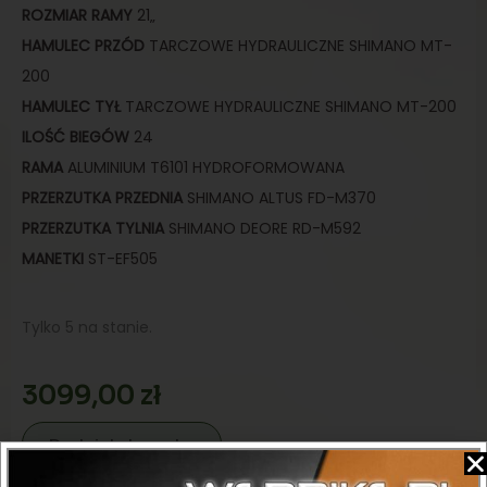
ROZMIAR
RAMY
21
„
HAMULEC
PRZÓD
TARCZOWE HYDRAULICZNE SHIMANO MT-
200
HAMULEC TYŁ
TARCZOWE HYDRAULICZNE SHIMANO MT-200
ILOŚĆ BIEGÓW
24
RAMA
ALUMINIUM T6101 HYDROFORMOWANA
PRZERZUTKA PRZEDNIA
SHIMANO ALTUS FD-M370
PRZERZUTKA TYLNIA
SHIMANO DEORE RD-M592
MANETKI
ST-EF505
Tylko 5 na stanie.
3099,00
zł
Dodaj do koszyka