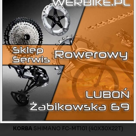
Kategorie
Górskie
,
Męskie
,
Rama 21"
Sprawdź dostępność:
+ 48 575 198 021
DANE TECHNICZNE
CHWYTY
HERRMANS
KASETA WOLNOBIEG
KASETA SHIMANO CS-
HG200 9 RZĘDOWA(11-34T)
KIEROWNICA
STORM ALUMINIOWA 720 MM
KORBA
SHIMANO FC-MT101 (40X30X22T)