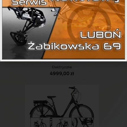
Rower elektryczny EcoBike Traffic
Beige 26 17″ (2023)
Elektryczne
4999,00
zł