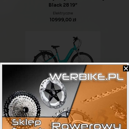
Black 28 19″
Elektryczne
10999,00
zł
Rower elektryczny EcoBike D2 City
Menthol 28 17″
Elektryczne
10999,00
zł