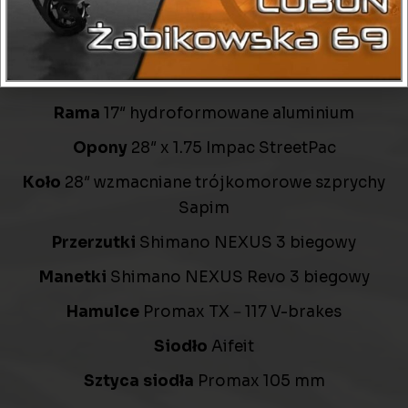
Suport
Feimin FP-B902W
Widelec
SunTour SF14－CR8V－P skok 63 mm
Waga
22.5 kg
Rama
17″ hydroformowane aluminium
Opony
28″ x 1.75 Impac StreetPac
Koło
28″ wzmacniane trójkomorowe szprychy
Sapim
Przerzutki
Shimano NEXUS 3 biegowy
Manetki
Shimano NEXUS Revo 3 biegowy
Hamulce
Promax TX－117 V-brakes
Siodło
Aifeit
Sztyca siodła
Promax 105 mm