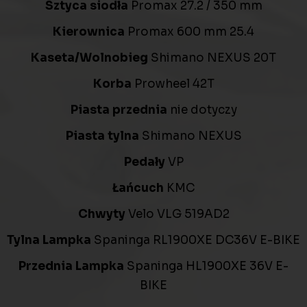
Sztyca siodła
Promax 27.2 / 350 mm
Kierownica
Promax 600 mm 25.4
Kaseta/Wolnobieg
Shimano NEXUS 20T
Korba
Prowheel 42T
Piasta przednia
nie dotyczy
Piasta tylna
Shimano NEXUS
Pedały
VP
Łańcuch
KMC
Chwyty
Velo VLG 519AD2
Tylna Lampka
Spaninga RL1900XE DC36V E-BIKE
Przednia Lampka
Spaninga HL1900XE 36V E-
BIKE