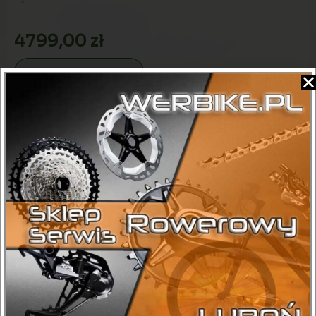
4799,00
zł
Dodaj do koszyka
Kategorie
Elektryczne
,
Miejskie
Sprawdź dostępność:
+ 48 575 198 021
DANE TECHNICZNE ROWERU
Maks. obciążenie
125 kg